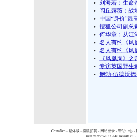
刘海若：生命
闾丘露薇：战
中国“身价”最
搜狐公司副总裁
何华章：从江湖
名人有约《凤
名人有约《凤
《凤凰周》之
专访英国野生动
鲍勃-伍德沃德
ChinaRen
-
繁体版
-
搜狐招聘
-
网站登录
-
帮助中心
-
搜狐新闻中心24小时值班电话：010-