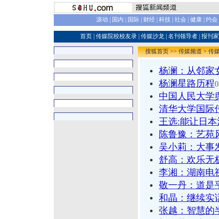
滚动
|
国内
|
国际
|
财经
|
科技
|
社会
|
健康
|
约会
首页
|
传媒院校校友录
|
传媒沙龙
|
名刊领导者
|
报刊家
搜狐首页
>>
传媒频道
>
传
杨澜：从邻家
杨澜星路历程
0
中国人民大学
清华大学国际
王选:能让日
陈鲁豫：艺苑
吴小莉：大事
舒高：欢乐无
李湘：湖南电
敬一丹：道是
和晶：继续实
张越：智慧的