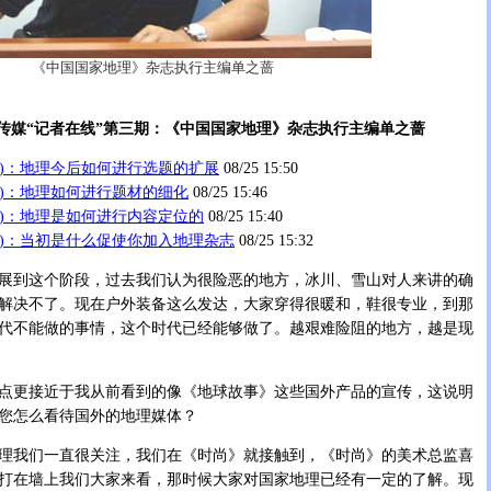
《中国国家地理》杂志执行主编单之蔷
，搜狐传媒“记者在线”第三期：《中国国家地理》杂志执行主编单之蔷
4)：地理今后如何进行选题的扩展
08/25 15:50
3)：地理如何进行题材的细化
08/25 15:46
2)：地理是如何进行内容定位的
08/25 15:40
(1)：当初是什么促使你加入地理杂志
08/25 15:32
到这个阶段，过去我们认为很险恶的地方，冰川、雪山对人来讲的确
解决不了。现在户外装备这么发达，大家穿得很暖和，鞋很专业，到那
代不能做的事情，这个时代已经能够做了。越艰难险阻的地方，越是现
更接近于我从前看到的像《地球故事》这些国外产品的宣传，这说明
您怎么看待国外的地理媒体？
我们一直很关注，我们在《时尚》就接触到，《时尚》的美术总监喜
打在墙上我们大家来看，那时候大家对国家地理已经有一定的了解。现