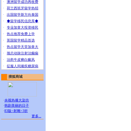
·
澳洲留学成功再收费
·
荷兰西班牙留学热招
·
出国留学新方向泰国
·
◆留学移民信息库◆
·
专业加拿大投资移民
·
热点推荐免费上学
·
英国留学精品首选
·
热点留学天堂加拿大
·
颈总动脉注射治癫痫
·
治愈牛皮癣白癜风
·
征服人间顽疾糖尿病
搜狐商城
·
央视热播大染坊
·
韩剧美丽的日子
·
83版<射雕>3折
更多...