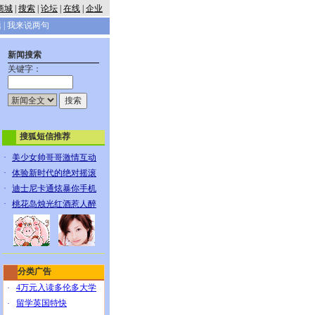
商城
|
搜索
|
论坛
|
在线
|
企业
题
|
我来说两句
新闻搜索
关键字：
搜狐短信推荐
·
美少女帅哥哥激情互动
·
体验新时代的绝对摇滚
·
迪士尼卡通炫暴你手机
·
桃花岛烛光红酒惹人醉
分类广告
4万元入读多伦多大学
·
留学英国特快
·