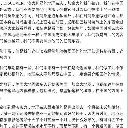
，DISCOVER、澳大利亚的地理杂志，加拿大的我们都订。我们在中国
外杂志，我们不需要向他们照搬，但是它可以给我们技术上的一些借
时尚类杂志的不同。时尚杂志必须学国外，我在时尚杂志做过知道，那
国本身在时尚生活方式上面走在前面，必须把巴黎时装节上的东西拿过
篮球大家就看乔丹，服装也是看巴黎、好莱坞的，如果中国时尚杂志不
。中国地理完全不一样，中国历史文化太丰厚了，我们就是自己的内容
们越办越好，我们不需要照办他们的任何东西。
丰富，但是我们这些读者经常能够接受国外的地理知识特别有限，这
努力？
们每期都有一些。我们本来有一个专栏是周边国家，我们做了几个像
家反映很好的。地理杂志不能局限在中国，一定也要介绍国外的情况。
放开，美国大地震很多人开始买美国、加拿大地图，电视传达的信息
当中这些地方很模糊，包括纽约、华盛顿这样的城市，在美国的方向上
。
扯到经济实力，地理杂志最难做的是你出差去一个月都未必能做好。
，派一两个记者去拍也不一定能拍到很好的片子，因为有时间、地点还
都派摄影记者呆十天半个月甚至一个月，没什么效果的。有可能去了十
片子，这并不是说技术水平不行，而是等不到，有一个机遇问题。做国