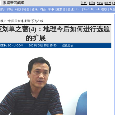
首页
|
新闻
|
短信
|
邮件
|
国际
|
财经
|
科技
|
社会
|
健康
|
约会
|
军事
|
港澳台
|
企业
|
ERP
|
Top100
|
Sohu视线
|
专
在线
>
“中国国家地理周”系列在线
策划单之蔷(4)：地理今后如何进行选题
的扩展
MEDIA.SOHU.COM 2003年08月25日15:50 搜狐传媒