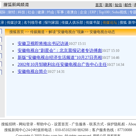
首页
|
新闻
|
短信
|
邮件
|
国际
|
财经
|
科技
|
社会
|
健康
|
约会
|
军事
|
港澳台
|
企业
|
ERP
|
Top100
|
Sohu视线
|
专
友录
|
传媒沙龙
|
名刊领导者
|
报刊家园
|
传媒人俱乐部
|
传媒书架
|
传媒论坛
|
搜狐·新
搜狐首页
>>
传媒频道
>
解读“安徽电视台”现象
>>
安徽电视台动态
安徽卫视即将推出书记访谈
10/27 15:11
安徽电视台“剧星会”：北京晨报记者专访傅彪
10/27 15:10
新版“安徽电视台经济生活频道”10月27日亮相
10/27 14:46
2002年10月邹晓利出任安徽电视台广告中心主任
10/27 14:34
安徽电视台简介
10/27 14:31
-
搜狐招聘
-
网站登录
-
帮助中心
-
设置首页
-
广告服务
-
联系方式
-
保护隐私权
-
Abo
搜狐新闻中心24小时值班电话：010-65102160 转6288；客户服务热线：87710088
Copyright © 2003 Sohu.com Inc. All rights reserved. 搜狐公司 版权所有