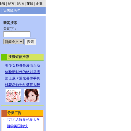
商城
|
搜索
|
论坛
|
在线
|
企业
题
|
我来说两句
新闻搜索
关键字：
搜狐短信推荐
·
美少女帅哥哥激情互动
·
体验新时代的绝对摇滚
·
迪士尼卡通炫暴你手机
·
桃花岛烛光红酒惹人醉
分类广告
4万元入读多伦多大学
·
留学英国特快
·