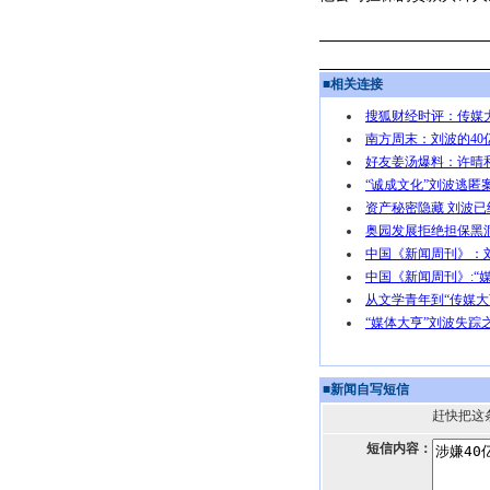
■
相关连接
搜狐财经时评：传媒
南方周末：刘波的4
好友姜汤爆料：许晴
“诚成文化”刘波逃匿
资产秘密隐藏 刘波
奥园发展拒绝担保黑
中国《新闻周刊》：
中国《新闻周刊》:“
从文学青年到“传媒大
“媒体大亨”刘波失踪
■
新闻自写短信
赶快把这
短信内容：