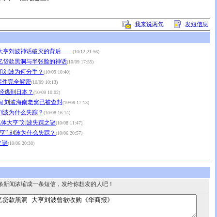
我来说两句
发短信息
大亨刘波神话破灭的背后……
(10/12 21:56)
0亿贷款黑洞与半张脸的神话
(10/09 17:55)
和刘波为何分手？
(10/09 10:40)
案件完全解密
(10/09 10:13)
已经逃到日本？
(10/09 10:02)
洞 刘波海南老窝已被查封
(10/08 17:13)
刘波为什么失踪？
(10/08 16:14)
媒体大亨”刘波失踪之谜
(10/08 11:47)
亨” 刘波为什么失踪？
(10/06 20:57)
之谜
(10/06 20:38)
条新闻浓缩成一条短信，发给你想发的人吧！