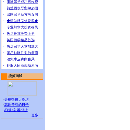
·
澳洲留学成功再收费
·
荷兰西班牙留学热招
·
出国留学新方向泰国
·
◆留学移民信息库◆
·
专业加拿大投资移民
·
热点推荐免费上学
·
英国留学精品首选
·
热点留学天堂加拿大
·
颈总动脉注射治癫痫
·
治愈牛皮癣白癜风
·
征服人间顽疾糖尿病
搜狐商城
·
央视热播大染坊
·
韩剧美丽的日子
·
83版<射雕>3折
更多...