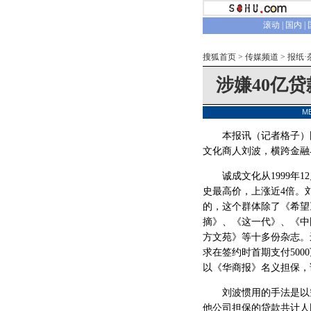
滚动
|
国内
|
搜狐首页
>
传媒频道
>
报纸·
涉嫌40亿
M
本报讯（记者格子）国
文化商人刘波，横跨金融
诚成文化从1999年12
史最高价，上涨近4倍。
的，这个群体除了《希望
摘》、《这一代》、《中
方文苑》等十多份杂志。
求在签约时首期支付50
以《华商报》名义担保，
刘波惯用的手法是以空
他公司担保的贷款共计人