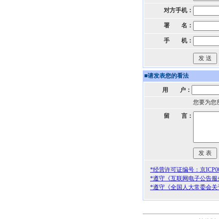
对方手机：
署 名：
手 机：
■
请发表您的看法
用 户：
您要为您
留 言：
*经营许可证编号：京ICP000
*遵守《互联网电子公告服
*遵守《全国人大常委会关