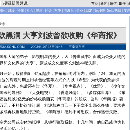
首页
|
新闻
|
短信
|
邮件
|
国际
|
财经
|
科技
|
社会
|
健康
|
约会
|
军事
|
港澳台
|
企业
|
ERP
|
Top100
|
Sohu视线
|
专
杂志
贷款黑洞 大亨刘波曾欲收购《华商报》
EDIA.SOHU.COM 2003年10月13日09:46 三秦都市报
学大师的弟子、影视明星的爱人，因《传世藏书》而成为公众人物的
界和文化界的“大亨”、原诚成文化董事长刘波神秘失踪。
月开始，股价由6．47元起步，在短短8周时间内，创出了24．38元的历
刘波的辉煌时期是用承包经营等方式介入以《希望》为代表的杂志群
》杂志外，先后还有过《华夏》、《华声视点》、《优雅》、《少年文
国医药导刊》、《大众电视》、《香港风情》、《多媒体世界》、《东
还曾想以2亿元的价格收购西安《华商报》的股权，当时《华商报》要
00万元，不料协议签订后，刘波却称自己一下子拿不出那么多钱，要求先
诚成再找当地银行贷款。《华商报》感到不可思议，合作遂告失败。
壳公司或实体为抵押，从银行骗取贷款。十几年间，他自己或他为其
民币40亿元之巨。