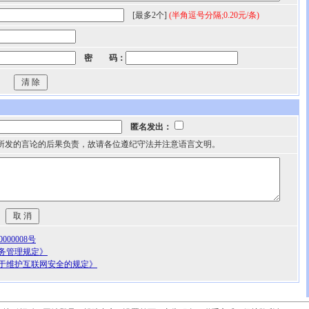
[最多2个]
(半角逗号分隔;0.20元/条)
密 码：
匿名发出：
所发的言论的后果负责，故请各位遵纪守法并注意语言文明。
00008号
务管理规定》
于维护互联网安全的规定》