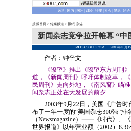
滚动
|
国内
|
国际
|
财经
|
科技
|
社会
|
健康
|
约会
搜狐首页
>
传媒频道
>
报纸·杂志
新闻杂志竞争拉开帷幕 “中
MEDIA.SOHU.COM 2003年10月
作者：钟辛文
《瞭望》推出《瞭望东方周刊》
道，《新闻周刊》呼吁体制改革，《
民周刊》走向外地，《南风窗》瞄准
闻杂志正处在大发展的前夕
2003年9月22日，美国《广告时代》（A
布了一年一度的“美国杂志300强”
（Newsmagazine）——《时代
世界报道》以年营业额（2002）8.36亿