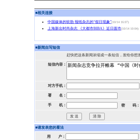
■
相关连接
中国媒体的软肋 报纸杂志的“假日现象”
(10/14 16:07)
上海新出时尚杂志 《大都市BIBA》近日面市
(10/14 10:04)
■
新闻自写短信
赶快把这条新闻浓缩成一条短信，发给你想
短信内容：
对方手机：
署 名：
手 机：
密 码：
■
请发表您的看法
用 户：