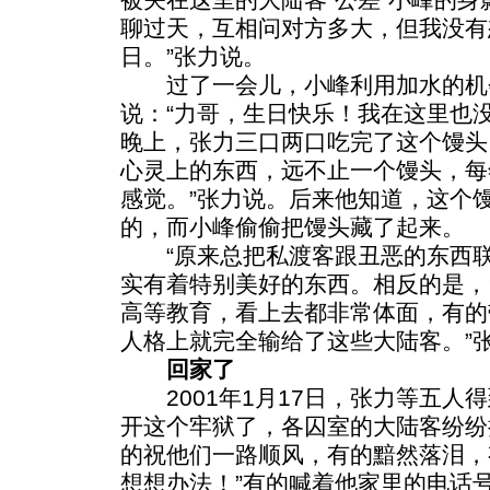
聊过天，互相问对方多大，但我没有
日。”张力说。
过了一会儿，小峰利用加水的机
说：“力哥，生日快乐！我在这里也
晚上，张力三口两口吃完了这个馒头
心灵上的东西，远不止一个馒头，每
感觉。”张力说。后来他知道，这个
的，而小峰偷偷把馒头藏了起来。
“原来总把私渡客跟丑恶的东西联
实有着特别美好的东西。相反的是，
高等教育，看上去都非常体面，有的
人格上就完全输给了这些大陆客。”
回家了
2001年1月17日，张力等五人得
开这个牢狱了，各囚室的大陆客纷纷
的祝他们一路顺风，有的黯然落泪，
想想办法！”有的喊着他家里的电话