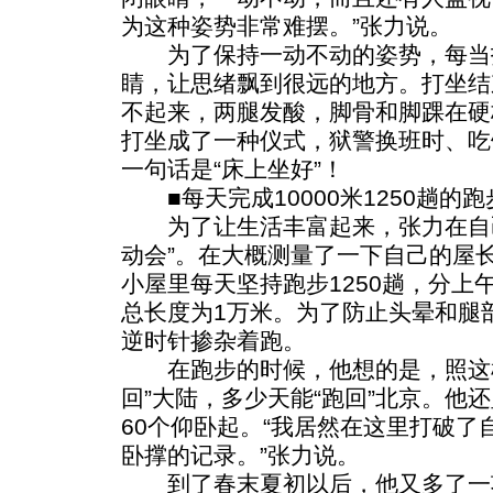
为这种姿势非常难摆。”张力说。
为了保持一动不动的姿势，每当
睛，让思绪飘到很远的地方。打坐结
不起来，两腿发酸，脚骨和脚踝在硬
打坐成了一种仪式，狱警换班时、吃
一句话是“床上坐好”！
■每天完成10000米1250趟的跑
为了让生活丰富起来，张力在自己
动会”。在大概测量了一下自己的屋
小屋里每天坚持跑步1250趟，分上
总长度为1万米。为了防止头晕和腿
逆时针掺杂着跑。
在跑步的时候，他想的是，照这样
回”大陆，多少天能“跑回”北京。他还
60个仰卧起。“我居然在这里打破
卧撑的记录。”张力说。
到了春末夏初以后，他又多了一