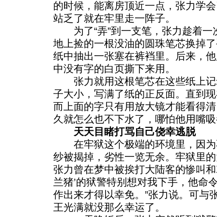
的时候，能离房顶近一点，张力学会
站乏了就在牢里走一阵子。
为了“弄”到一支笔，张力趁着一次
地上捡的一根没油的圆珠笔芯换掉了
纸中抽出一张塞在裤裆里。后来，他
中没有字的白页撕下来用。
张力就用这根笔芯在这些纸上记
子大小，写满了纸的正反面。直到现
而上面的字只有用放大镜才能看得清
久就怎么也不下水了，哪怕他用嘴吸
天天目睹打骂自己侥幸逃脱
在牢狱这个极端的环境里，因为
纱被揭掉，劣性一览无余。牢狱里的
张力曾在梦中被挨打大陆客的惨叫和
兰猪’的狱警特别想对我下手，他命
作出来才得以幸免。”张力说。可与
王光满就没那么幸运了。