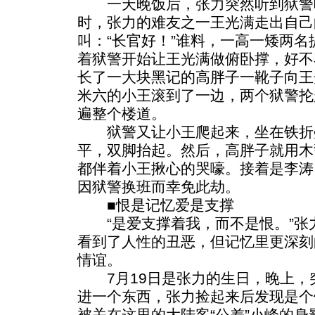
一天晚饭后，张力突然听到狱警喊：
时，张力的难友之一王光满走出自己
叫：“长官好！”谁料，一高一矮两
着狱警开始让王光满做俯卧撑，好不
长了一大块黑记的高胖子一靴子向王
米六的小王滚到了一边，两个狱警抡
遍整个楼道。
狱警又让小王爬起来，坐在铁折
平，双脚抬起。然后，高胖子就用木
都伴着小王揪心的哭嚎。接着是李涛
因狱警换班而幸免此劫。
■恨是记忆爱是支撑
“是爱支撑着我，而不是恨。”张
看到了人性的丑恶，但记忆里更深刻
情谊。
7月19日是张力的生日，晚上，
进一个东西，张力捡起来后发现是个
被关在这里的大陆客“公差”小峰的身