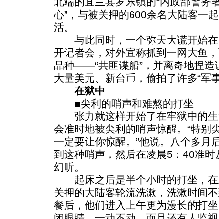
北端的宜兰县罗东镇的“内政部警务
心”，与被关押的600余名大陆客一起
活。
与此同时，一个弥天大谎开始在
开记者会，对外宣称抓到一网大鱼，
品种——“共匪谍船”，并离奇地捏造
大量美元、新台币，偷拍了许多“军事
在狱中
■尖利的哨声和难熬的打坐
张力就这样开始了在牢狱中的生活
会准时地被尖利的哨声惊醒。“特别
一定要让你惊醒。”他说。八个多月
到这种哨声，然后在凌晨5：40准
幻听。
起床之后是半个小时的打坐，在
关押的大陆客轮流洗漱，洗漱时间不
餐后，他们进入上午更为漫长的打坐
闭眼睛，一动不动，而且还有人监视