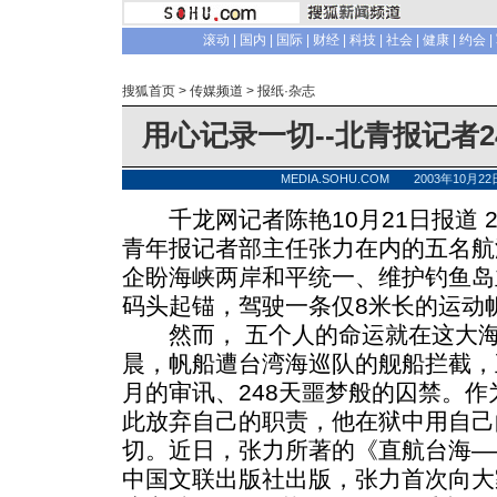
滚动
|
国内
|
国际
|
财经
|
科技
|
社会
|
健康
|
约会
|
搜狐首页
>
传媒频道
>
报纸·杂志
用心记录一切--北青报记者
MEDIA.SOHU.COM 2003年10月
千龙网记者陈艳10月21日报道 20
青年报记者部主任张力在内的五名航
企盼海峡两岸和平统一、维护钓鱼岛
码头起锚，驾驶一条仅8米长的运动帆
然而， 五个人的命运就在这大海上
晨，帆船遭台湾海巡队的舰船拦截，
月的审讯、248天噩梦般的囚禁。
此放弃自己的职责，他在狱中用自己
切。近日，张力所著的《直航台海—
中国文联出版社出版，张力首次向大