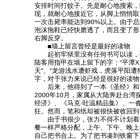
安排时间打蚊子。先是耐心地搜索，
现，就耐心地接近它，从脚上悄悄取
一次击毙率能达到90%以上。由于
泡沫拖鞋已经快磨透了，而且变了形
右脚反穿。
■墙上留言曾经是最好的读物
起初牢狱里没有任何书可以读，
陆客用指甲在墙上留下的字：“平潭XXX
天”、“龙游浅水遭虾戏，虎落平阳遭
字，对于张力来说已经是很好的读物
后来，他得到了一本《圣经》和
2000年10月，家属从大陆奔赴台
经济》、《马克·吐温精品集》、一
狂。然而，笔和纸却被很快被收回到
由于书很少，张力不得不计划着读
餐一样严格分配，上午、下午、晚上
自己把书合上。为了把书凑到铁窗下