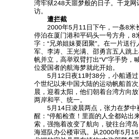
湾牢狱248天噩梦般的日子。千龙
访。
遭拦截
2000年5月11日下午，一条8米
停泊在厦门港和平码头一号方舟，8
字：“兄弟姐妹要团聚”。在一片送
军、李涛、王光满、邵勇言五人跳上
帆并立，高举双臂打出“V”字手势，
位爱国者的航海梦就此开始。
5月12日夜11时38分，小船通
个世纪以来中国大陆的运动帆船首次
晨，迎着太阳，他们朝着台湾方向放
两岸和平、统一。
5月14日凌晨两点，张力在梦中
醒：“停船检查！里面的人全都站出
索，强拖着改变了航向，驶往台湾岛
海巡队办公楼审讯。从2000年5月