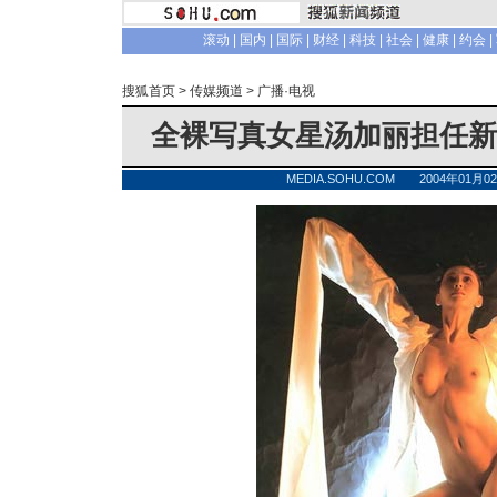
滚动
|
国内
|
国际
|
财经
|
科技
|
社会
|
健康
|
约会
|
搜狐首页
>
传媒频道
>
广播·电视
全裸写真女星汤加丽担任新
MEDIA.SOHU.COM 2004年01月