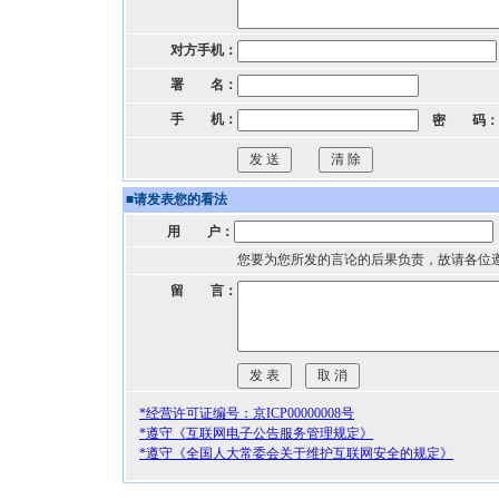
对方手机：
署 名：
手 机：
密 码：
■
请发表您的看法
用 户：
您要为您所发的言论的后果负责，故请各位
留 言：
*经营许可证编号：京ICP00000008号
*遵守《互联网电子公告服务管理规定》
*遵守《全国人大常委会关于维护互联网安全的规定》