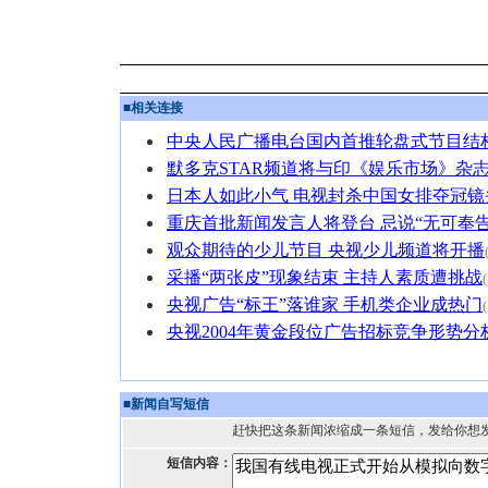
■
相关连接
中央人民广播电台国内首推轮盘式节目结
默多克STAR频道将与印《娱乐市场》杂
日本人如此小气 电视封杀中国女排夺冠镜
重庆首批新闻发言人将登台 忌说“无可奉告
观众期待的少儿节目 央视少儿频道将开播
采播“两张皮”现象结束 主持人素质遭挑战
央视广告“标王”落谁家 手机类企业成热门
央视2004年黄金段位广告招标竞争形势分
■
新闻自写短信
赶快把这条新闻浓缩成一条短信，发给你想
短信内容：