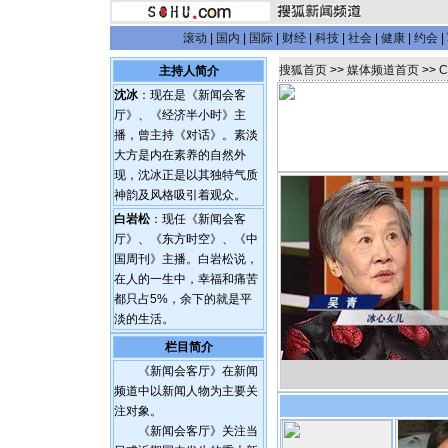
滚动
|
国内
|
国际
|
财经
|
科技
|
社会
|
健康
|
约会
|
搜狐首页
>>
媒体频道首页
>>
主持人简介
沈冰
：现在是《新闻会客
厅》、《经济半小时》主
播，曾主持《对话》。素淡
大方是内在素养的自然外
现，沈冰正是以其独特气质
神韵及风格吸引着观众。
白岩松
：现任《新闻会客
厅》、《东方时空》、《中
国周刊》主播。白岩松说，
在人的一生中，幸福和痛苦
都只占5%，余下的就是平
淡的生活。
栏目简介
《新闻会客厅》在新闻
频道中以新闻人物为主要关
注对象。
《新闻会客厅》关注当