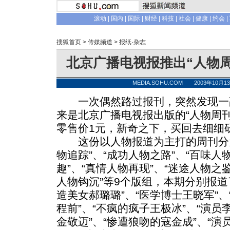
滚动
|
国内
|
国际
|
财经
|
科技
|
社会
|
健康
|
约会
|
搜狐首页
>
传媒频道
>
报纸·杂志
北京广播电视报推出“人物周
MEDIA.SOHU.COM 2003年10月
一次偶然路过报刊，突然发现一副
来是北京广播电视报出版的“人物周刊
零售价1元，新奇之下，买回去细细
这份以人物报道为主打的周刊分为“
物追踪”、“成功人物之路”、“百味人
趣”、“真情人物再现”、“迷途人物之鉴
人物钩沉”等9个版组，本期分别报道
造美女郝璐璐”、“医学博士王晓军”、
程前”、“不疯的疯子王极冰”、“演员
金敬迈”、“惨遭狼吻的寇金成”、“演