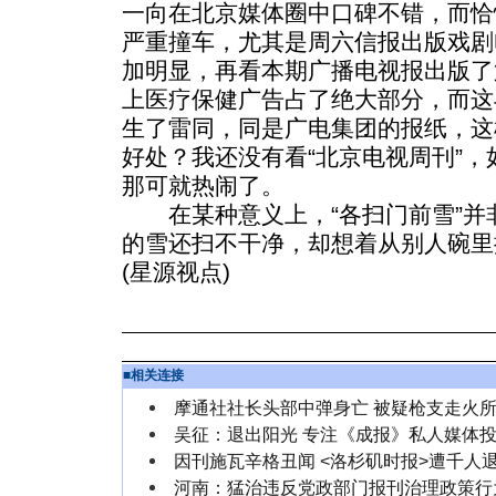
一向在北京媒体圈中口碑不错，而恰
严重撞车，尤其是周六信报出版戏剧
加明显，再看本期广播电视报出版了
上医疗保健广告占了绝大部分，而这
生了雷同，同是广电集团的报纸，这
好处？我还没有看“北京电视周刊”
那可就热闹了。
在某种意义上，“各扫门前雪”并
的雪还扫不干净，却想着从别人碗里
(星源视点)
■
相关连接
摩通社社长头部中弹身亡 被疑枪支走火
吴征：退出阳光 专注《成报》私人媒体
因刊施瓦辛格丑闻 <洛杉矶时报>遭千人
河南：猛治违反党政部门报刊治理政策行