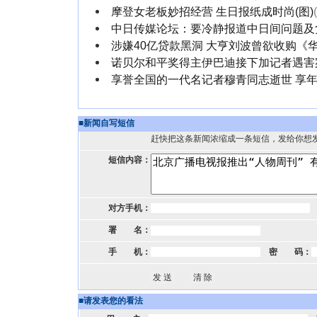
摩登女老板妙招经营 生日报纸成时尚(图)
中日传媒论坛：要冷静报道中日间问题及
涉嫌40亿贷款黑洞 大亨刘波曾欲收购《
诺贝尔和平奖得主伊巴迪接下加记者遇害
享誉全国的一代名记者穆青同志逝世 享年
■
新闻自写短信
赶快把这条新闻浓缩成一条短信，发给你想
短信内容：
对方手机：
署 名：
手 机：
密 码：
■
请发表您的看法