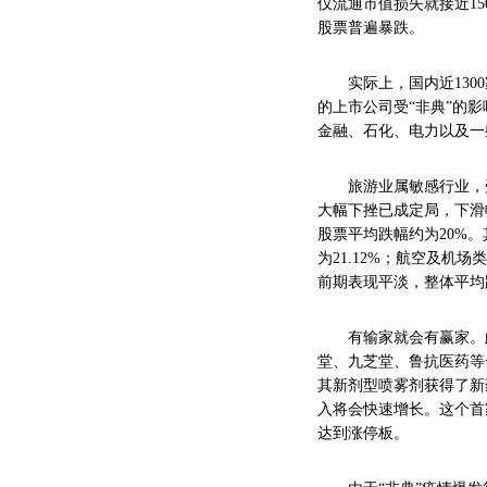
仅流通市值损失就接近1
股票普遍暴跌。
实际上，国内近1300
的上市公司受“非典”的
金融、石化、电力以及一
旅游业属敏感行业，受
大幅下挫已成定局，下滑
股票平均跌幅约为20%。
为21.12%；航空及机
前期表现平淡，整体平均
有输家就会有赢家。此
堂、九芝堂、鲁抗医药等
其新剂型喷雾剂获得了新
入将会快速增长。这个首
达到涨停板。