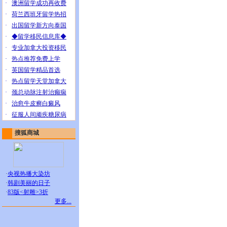
·
澳洲留学成功再收费
·
荷兰西班牙留学热招
·
出国留学新方向泰国
·
◆留学移民信息库◆
·
专业加拿大投资移民
·
热点推荐免费上学
·
英国留学精品首选
·
热点留学天堂加拿大
·
颈总动脉注射治癫痫
·
治愈牛皮癣白癜风
·
征服人间顽疾糖尿病
搜狐商城
·
央视热播大染坊
·
韩剧美丽的日子
·
83版<射雕>3折
更多...