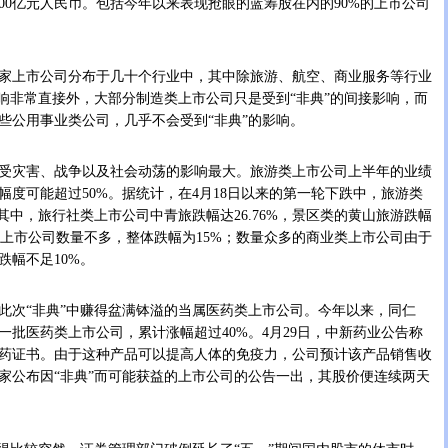
500亿元人民币。包括今年以来表现抢眼的蓝筹股在内的90%的上市公司
家上市公司分布于几十个行业中，其中除旅游、航空、商业服务等行业
影响非常直接外，大部分制造类上市公司只是受到“非典”的间接影响，而
些公用事业类公司，几乎不会受到“非典”的影响。
灾害、战争以及社会动荡的影响最大。旅游类上市公司上半年的业绩
幅度可能超过50%。据统计，在4月18日以来的第一轮下跌中，旅游类
其中，旅行社类上市公司中青旅跌幅达26.76%，景区类的黄山旅游跌幅
场类上市公司数量不多，整体跌幅为15%；数量众多的商业类上市公司由于
跌幅不足10%。
次“非典”中赚得盆满钵溢的当属医药类上市公司。今年以来，同仁
一批医药类上市公司，累计涨幅超过40%。4月29日，中新药业公告称
药证书。由于这种产品可以提高人体的免疫力，公司预计该产品销售收
家公布因“非典”而可能获益的上市公司的公告一出，其股价便连续两天