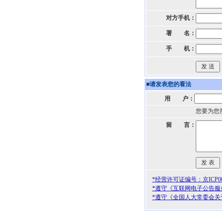
对方手机：
署 名：
手 机：
■
请发表您的看法
用 户：
您要为您
留 言：
*经营许可证编号：京ICP000
*遵守《互联网电子公告服
*遵守《全国人大常委会关