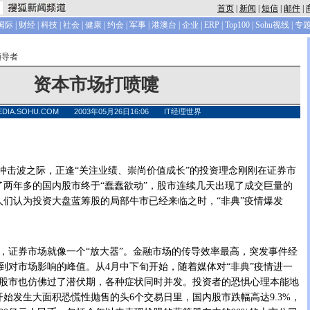
首页
|
新闻
|
短信
|
邮件
|
国际
|
财经
|
科技
|
社会
|
健康
|
约会
|
军事
|
港澳台
|
企业
|
ERP
|
Top100
|
Sohu视线
|
专
领导者
资本市场打喷嚏
EDIA.SOHU.COM 2003年05月26日16:06 IT经理世界
击波之际，正逢“关注业绩、崇尚价值成长”的投资理念刚刚在证券市
了两年多的国内股市终于“蠢蠢欲动”，股市连续几天出现了成交巨量的
人们认为投资大盘蓝筹股的局部牛市已经来临之时，“非典”疫情爆发
证券市场就像一个“放大器”。金融市场的传导效率最高，突发事件经
到对市场影响的峰值。从4月中下旬开始，随着媒体对“非典”疫情进一
股市也仿佛过了潜伏期，各种症状同时并发。投资者的恐惧心理本能地
开始发生大面积恐慌性抛售的头6个交易日里，国内股市跌幅高达9.3%，