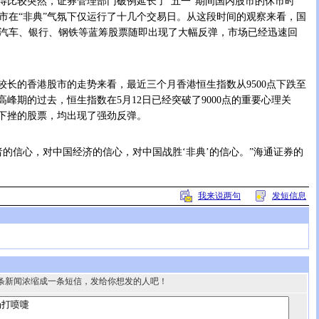
比较突然，证券管理部门破例延长了“五一”期间国内股市的休市时
市在“非典”气氛下仅运行了十几个交易日。从这段时间的观察来看，国
汽车、银行、钢铁等蓝筹股票随即出现了大幅反弹，市场已经迅速回
长的香港股市的走势来看，最近三个月香港恒生指数从9500点下跌至
典”高峰期的过去，恒生指数在5月12日已经突破了9000点的重要心理关
幅下挫的股票，均出现了强劲反弹。
信心，对中国经济的信心，对中国战胜‘非典’的信心。”海通证券的
我来说两句
发短信息
条新闻浓缩成一条短信，发给你想发的人吧！