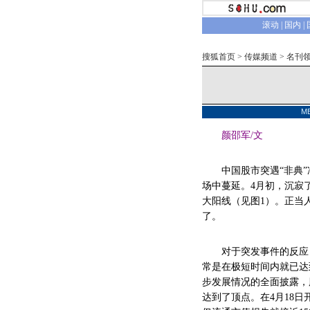
滚动
|
国内
|
搜狐首页
>
传媒频道
>
名刊
M
颜邵军/文
中国股市突遇“非典”冲
场中蔓延。4月初，沉寂
大阳线（见图1）。正当
了。
对于突发事件的反应，
常是在极短时间内就已达
步发展情况的全面披露，
达到了顶点。在4月18日