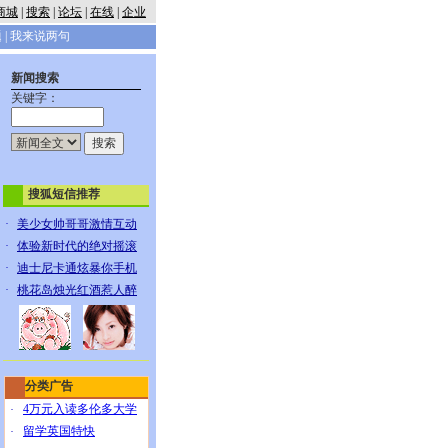
商城
|
搜索
|
论坛
|
在线
|
企业
题
|
我来说两句
新闻搜索
关键字：
搜狐短信推荐
·
美少女帅哥哥激情互动
·
体验新时代的绝对摇滚
·
迪士尼卡通炫暴你手机
·
桃花岛烛光红酒惹人醉
分类广告
4万元入读多伦多大学
·
留学英国特快
·