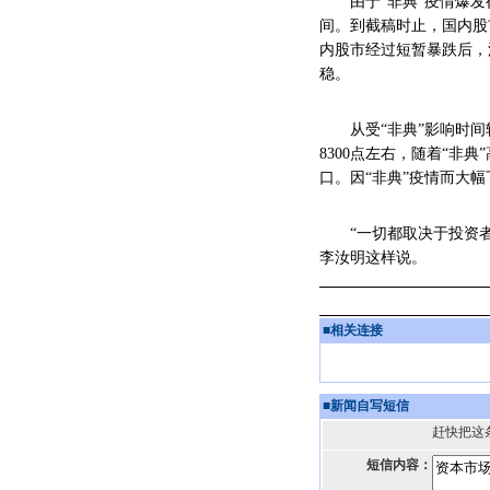
由于“非典”疫情爆发得
间。到截稿时止，国内股
内股市经过短暂暴跌后，
稳。
从受“非典”影响时间较
8300点左右，随着“非
口。因“非典”疫情而大
“一切都取决于投资者的
李汝明这样说。
■
相关连接
■
新闻自写短信
赶快把这
短信内容：