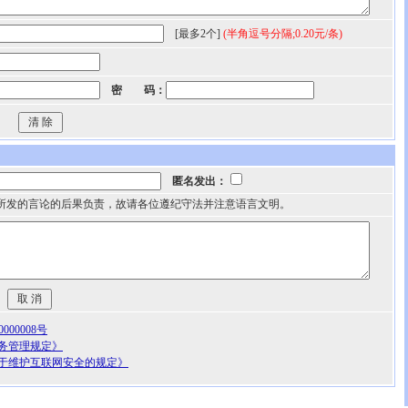
[最多2个]
(半角逗号分隔;0.20元/条)
密 码：
匿名发出：
所发的言论的后果负责，故请各位遵纪守法并注意语言文明。
00008号
务管理规定》
于维护互联网安全的规定》