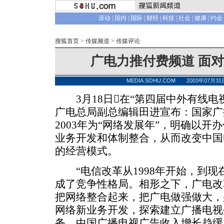
滚动
|
国内
|
国际
|
财经
|
科技
|
社会
|
健康
|
约会
搜狐首页
>
传媒频道
>
传媒评论
广电力推付费频道 面
MEDIA.SOHU.COM 2003年07月
3月18日在“第四届中外有线电
广电总局副总编辑田进宣布：国家广
2003年为“网络发展年”，明确以
业务开发和体制整合，从而改变中国
的经营模式。
“电信改革从1998年开始，到现
成了竞争性格局。相形之下，广电改
把网络整合起来，把广电做强做大，
网络新业务开发，探索建立广播电视
务，中国广播电视广告收入增长趋缓