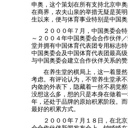
申奥，这个策划在所有支持北京申奥
在商界，农夫山泉的举措无疑是英明
生以来，便与体育事业特别是中国奥
２０００年７月，中国奥委会特别
～２００４年中国奥委会合作伙伴／
堂并拥有中国体育代表团专用标志特
中国奥委会及中国体育代表团最高级
与中国奥委会建立合作伙伴关系的赞
在养生堂的棋局上，这一着显然
考虑。有评论认为，不管养生堂承不
内敛的外表下，隐藏着一丝不易觉察
没想这么多，想的只是本身在做着一
年，还处于品牌的原始积累阶段。而
最好的积累方式。
２０００年７月１８日，在北京