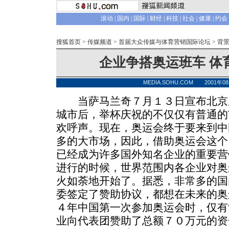
滚动
|
国内
|
国际
|
财经
|
科技
|
社会
|
健康
|
约会
搜狐首页
>
传媒频道
>
首届大众传媒与体育营销国际论坛
>
背
企业争搭奥运班车 体
MEDIA.SOHU.COM 2001年
当萨马兰奇７月１３日宣布北京
城市后，举杯庆祝的不仅仅有普通的
欢呼声。现在，奥运会终于要来到中
多的大市场，因此，借助奥运会这个
已经成为许多国外知名企业的重要营
进行的时候，世界范围内各企业对奥
火如荼地开始了。据悉，非常多的国
委签定了赞助协议，都想在未来的奥
４年中国第一次参加奥运会时，仅有“
业向代表团赞助了总额７０万元的资