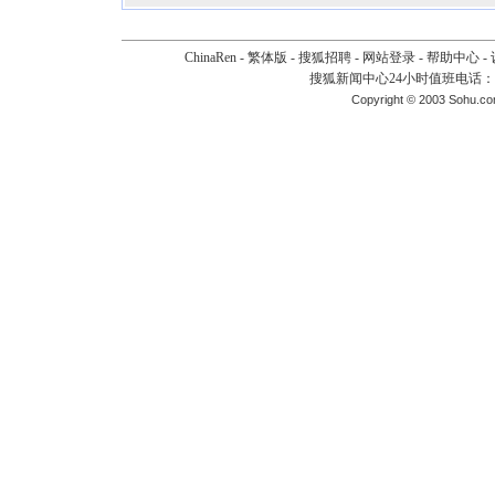
ChinaRen
-
繁体版
-
搜狐招聘
-
网站登录
-
帮助中心
-
搜狐新闻中心24小时值班电话：010-
Copyright © 2003 Sohu.c