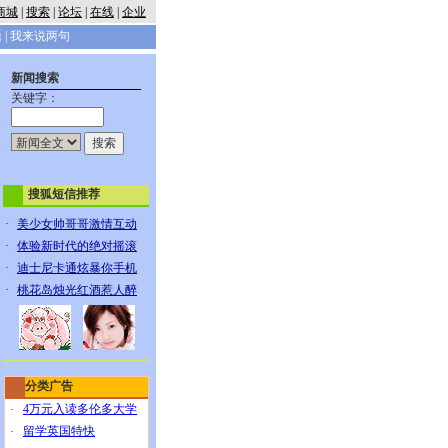
商城
|
搜索
|
论坛
|
在线
|
企业
题
|
我来说两句
新闻搜索
关键字：
搜狐短信推荐
·
美少女帅哥哥激情互动
·
体验新时代的绝对摇滚
·
迪士尼卡通炫暴你手机
·
桃花岛烛光红酒惹人醉
分类广告
4万元入读多伦多大学
·
留学英国特快
·