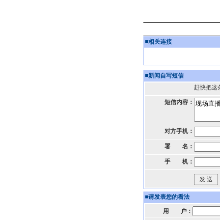
■
相关连接
■
新闻自写短信
赶快把这
短信内容：
对方手机：
署 名：
手 机：
■
请发表您的看法
用 户：