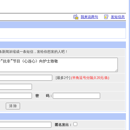
我来说两句
发短信息
条新闻浓缩成一条短信，发给你想发的人吧！
[最多2个]
(半角逗号分隔;0.20元/条)
密 码：
匿名发出：