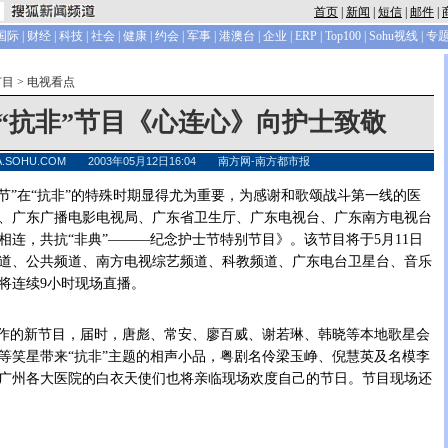
首页
|
新闻
|
短信
|
邮件
|
国际
|
财经
|
科技
|
社会
|
健康
|
约会
|
军事
|
港澳台
|
企业
|
ERP
|
Top100
|
Sohu视线
|
专
节目
>
电视看点
“抗非”节目《心连心》向护士致敬
IA.SOHU.COM 2003年05月12日16:04 南方网-南方都市报
节”在“抗非”的特殊时期显得尤为重要，为感谢和歌颂战斗第一线的医
、广东广播电影电视局、广东省卫生厅、广东电视台、广东南方电视台
相连，共抗“非典”———纪念护士节特别节目》。该节目将于5月11日
星频道、公共频道、南方电视综艺频道、科教频道、广东电台卫星台、音乐
将连续9小时现场直播。
作的新节目，届时，唐彪、常安、廖百威、谢若琳、韩晓等本地歌星会
等笑星带来“抗非”主题的相声小品，粤剧名伶梁玉峥、倪慧英及名模李
广州各大医院的白衣天使们也将亲临现场欢度自己的节日。节目现场还