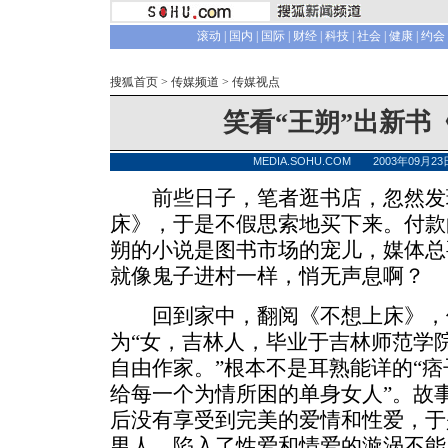
滚动
|
国内
|
国际
|
财经
|
科技
|
社会
|
健康
|
约会
搜狐首页
>
传媒频道
>
传媒视点
笑看“王朔”出新书
MEDIA.SOHU.COM 2003年09月
前些日子，笔者逛书店，忽然发
床》，于是不假思索地买下来。付款
朔的小说是图书市场的宠儿，媒体总
就像鬼子进村一样，悄无声息啊？
回到家中，翻阅《不想上床》，
为“女，吉林人，毕业于吉林师范学
自由作家。”根本不是耳熟能详的“痞
给每一个为情所困的单身女人”。故
后没有享受到完美的爱情和性爱，于
男人，陷入了性爱和情爱的漩涡不能